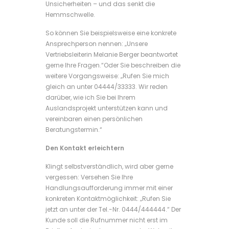
Unsicherheiten – und das senkt die
Hemmschwelle.
So können Sie beispielsweise eine konkrete
Ansprechperson nennen: „Unsere
Vertriebsleiterin Melanie Berger beantwortet
gerne Ihre Fragen.“Oder Sie beschreiben die
weitere Vorgangsweise: „Rufen Sie mich
gleich an unter 04444/33333. Wir reden
darüber, wie ich Sie bei Ihrem
Auslandsprojekt unterstützen kann und
vereinbaren einen persönlichen
Beratungstermin.“
Den Kontakt erleichtern
Klingt selbstverständlich, wird aber gerne
vergessen: Versehen Sie Ihre
Handlungsaufforderung immer mit einer
konkreten Kontaktmöglichkeit: „Rufen Sie
jetzt an unter der Tel.-Nr. 0444/444444.“ Der
Kunde soll die Rufnummer nicht erst im