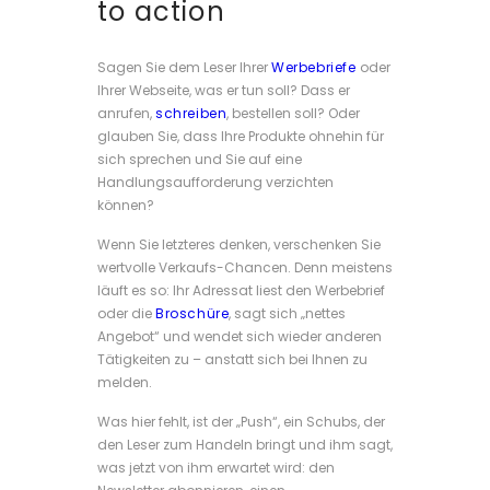
to action
Sagen Sie dem Leser Ihrer
Werbebriefe
oder
Ihrer Webseite, was er tun soll? Dass er
anrufen,
schreiben
, bestellen soll? Oder
glauben Sie, dass Ihre Produkte ohnehin für
sich sprechen und Sie auf eine
Handlungsaufforderung verzichten
können?
Wenn Sie letzteres denken, verschenken Sie
wertvolle Verkaufs-Chancen. Denn meistens
läuft es so: Ihr Adressat liest den Werbebrief
oder die
Broschüre
, sagt sich „nettes
Angebot“ und wendet sich wieder anderen
Tätigkeiten zu – anstatt sich bei Ihnen zu
melden.
Was hier fehlt, ist der „Push“, ein Schubs, der
den Leser zum Handeln bringt und ihm sagt,
was jetzt von ihm erwartet wird: den