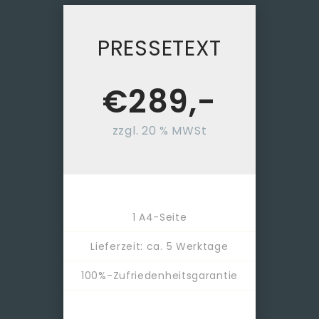
PRESSETEXT
€
289,-
zzgl. 20 % MWSt
1 A4-Seite
Lieferzeit: ca. 5 Werktage
100%-Zufriedenheitsgarantie