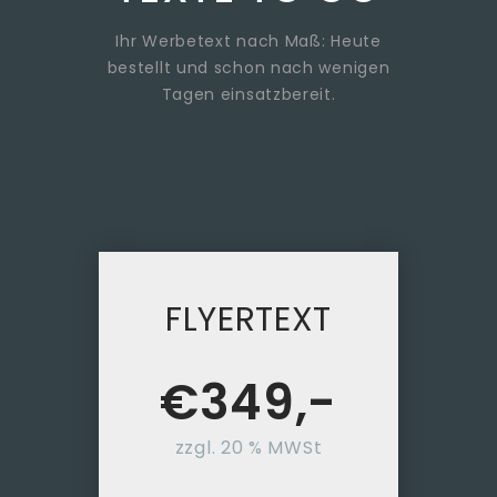
Ihr Werbetext nach Maß:
Heute
bestellt und schon nach wenigen
Tagen einsatzbereit.
FLYERTEXT
€
349,-
zzgl. 20 % MWSt