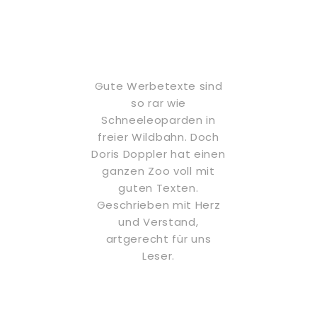
Gute Werbetexte sind
so rar wie
m
Schneeleoparden in
s
freier Wildbahn. Doch
Doris Doppler hat einen
Do
ganzen Zoo voll mit
guten Texten.
Geschrieben mit Herz
f
und Verstand,
artgerecht für uns
Leser.
S
dy
Michael Radner