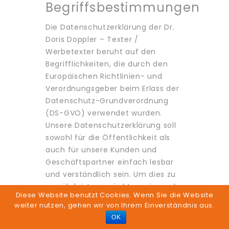
Begriffsbestimmungen
Die Datenschutzerklärung der Dr.
Doris Doppler – Texter /
Werbetexter beruht auf den
Begrifflichkeiten, die durch den
Europäischen Richtlinien- und
Verordnungsgeber beim Erlass der
Datenschutz-Grundverordnung
(DS-GVO) verwendet wurden.
Unsere Datenschutzerklärung soll
sowohl für die Öffentlichkeit als
auch für unsere Kunden und
Geschäftspartner einfach lesbar
und verständlich sein. Um dies zu
gewährleisten, möchten wir vorab
Diese Website benutzt Cookies. Wenn Sie die Website
die verwendeten Begrifflichkeiten
weiter nutzen, gehen wir von Ihrem Einverständnis aus.
erläutern.
OK