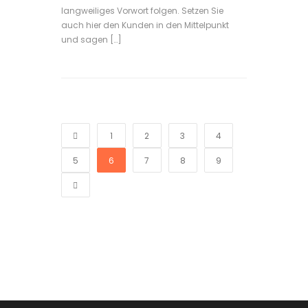
langweiliges Vorwort folgen. Setzen Sie
auch hier den Kunden in den Mittelpunkt
und sagen […]
1
2
3
4
5
6
7
8
9