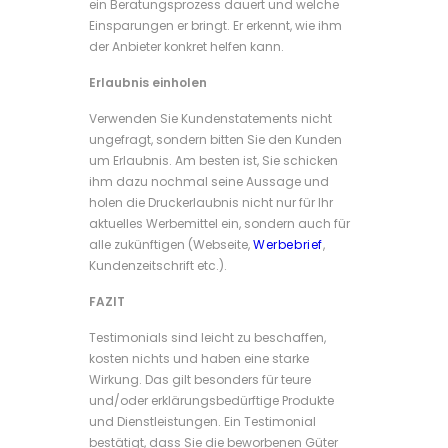
ein Beratungsprozess dauert und welche
Einsparungen er bringt. Er erkennt, wie ihm
der Anbieter konkret helfen kann.
Erlaubnis einholen
Verwenden Sie Kundenstatements nicht
ungefragt, sondern bitten Sie den Kunden
um Erlaubnis. Am besten ist, Sie schicken
ihm dazu nochmal seine Aussage und
holen die Druckerlaubnis nicht nur für Ihr
aktuelles Werbemittel ein, sondern auch für
alle zukünftigen (Webseite,
Werbebrief
,
Kundenzeitschrift etc.).
FAZIT
Testimonials sind leicht zu beschaffen,
kosten nichts und haben eine starke
Wirkung. Das gilt besonders für teure
und/oder erklärungsbedürftige Produkte
und Dienstleistungen. Ein Testimonial
bestätigt, dass Sie die beworbenen Güter