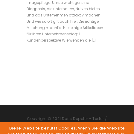
Imagepflege. Umso wichtiger sind
Blogposts, die unterhalten, Nutzen bieten
und das Unternehmen attraktiv machen.
Und wie so oft gilt auch hier: Die richtige
Mischung macht’s. Hier einige Artikelideen
für Ihren Unternehmensblog: 1.
Kundenperspektive Wie wenden die […]
Copyright © 2021 Doris Doppler - Texter /
Werbetexter in Innsbruck / Tirol. Alle
Diese Website benutzt Cookies. Wenn Sie die Website
Rechte vorbehalten.